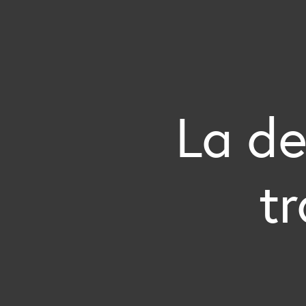
La de
t