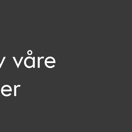
v våre
er