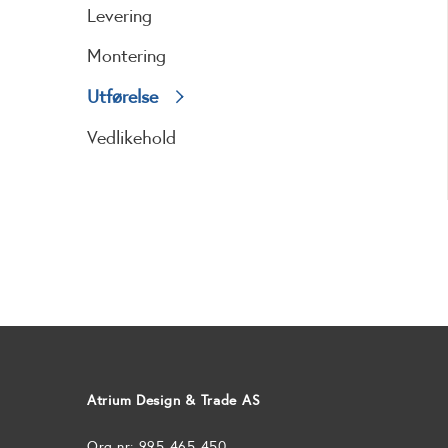
Levering
Montering
Utførelse
Vedlikehold
Atrium Design & Trade AS
Org.nr: 995 465 450