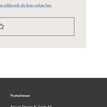
s rekkverk du kan velge her.
Postadresse
Atrium Design & Trade AS