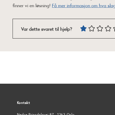
finner vi en løsning!
Få mer informasjon om hva slag
Var dette svaret til hjelp?
Kontakt
Nedre Prinsdalsvei 87 , 1263 Oslo