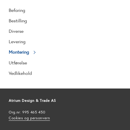
Befaring
Bestilling
Diverse
Levering
Montering
Utførelse
Vedlikehold
Atrium Design & Trade AS
Org.nr: 995 465 450
Cookies og personvern