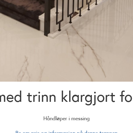
ed trinn klargjort f
Håndløper i messing
Be om pris og informasjon på denne trappen