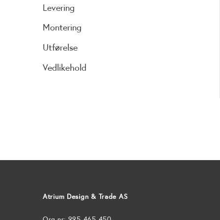
Levering
Montering
Utførelse
Vedlikehold
Atrium Design & Trade AS
Org.nr: 995 465 450