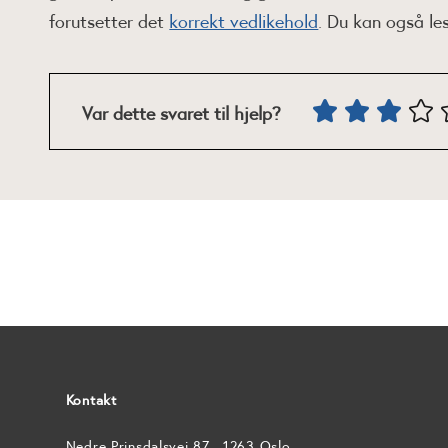
forutsetter det
korrekt vedlikehold
. Du kan også l
Var dette svaret til hjelp?
Kontakt
Nedre Prinsdalsvei 87 , 1263 Oslo