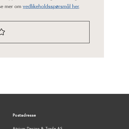
ese mer om
vedlikeholdsspørsmål her
.
Postadresse
Atrium Design & Trade AS